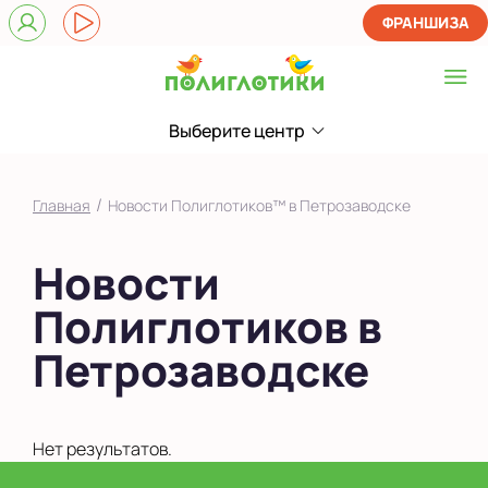
ФРАНШИЗА
Выберите центр
Выберите центр
Показать на карте
/
Главная
Новости Полиглотиков™ в Петрозаводске
Выбрать другой город
Новости
Полиглотиков в
Петрозаводске
Нет результатов.